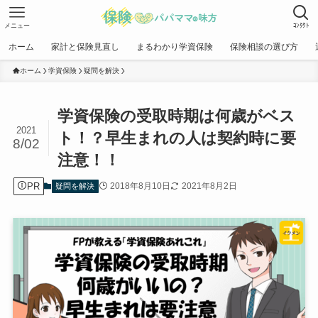
メニュー
ｺﾝﾀｸﾄ
ホーム
家計と保険見直し
まるわかり学資保険
保険相談の選び方
ホーム
学資保険
疑問を解決
学資保険の受取時期は何歳がベス
2021
ト！？早生まれの人は契約時に要
8/02
注意！！
PR
2018年8月10日
2021年8月2日
疑問を解決