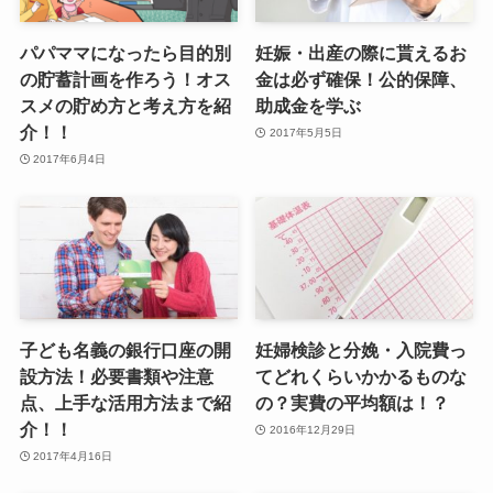
パパママになったら目的別
妊娠・出産の際に貰えるお
の貯蓄計画を作ろう！オス
金は必ず確保！公的保障、
スメの貯め方と考え方を紹
助成金を学ぶ
介！！
2017年5月5日
2017年6月4日
子ども名義の銀行口座の開
妊婦検診と分娩・入院費っ
設方法！必要書類や注意
てどれくらいかかるものな
点、上手な活用方法まで紹
の？実費の平均額は！？
介！！
2016年12月29日
2017年4月16日