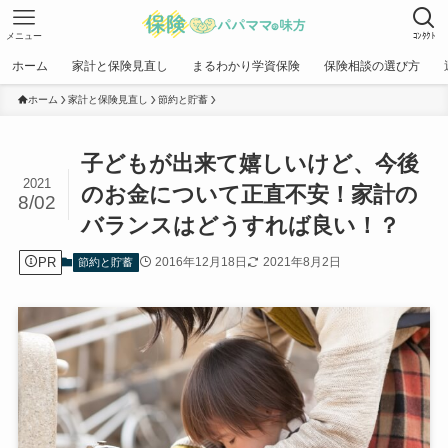
メニュー
ｺﾝﾀｸﾄ
ホーム
家計と保険見直し
まるわかり学資保険
保険相談の選び方
ホーム
家計と保険見直し
節約と貯蓄
子どもが出来て嬉しいけど、今後
2021
のお金について正直不安！家計の
8/02
バランスはどうすれば良い！？
PR
2016年12月18日
2021年8月2日
節約と貯蓄