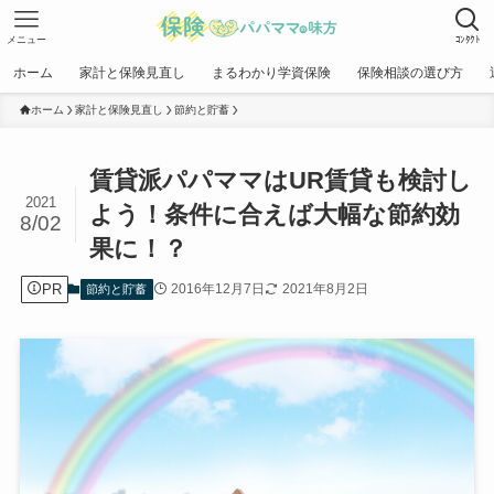
メニュー
ｺﾝﾀｸﾄ
ホーム
家計と保険見直し
まるわかり学資保険
保険相談の選び方
ホーム
家計と保険見直し
節約と貯蓄
賃貸派パパママはUR賃貸も検討し
2021
よう！条件に合えば大幅な節約効
8/02
果に！？
PR
2016年12月7日
2021年8月2日
節約と貯蓄