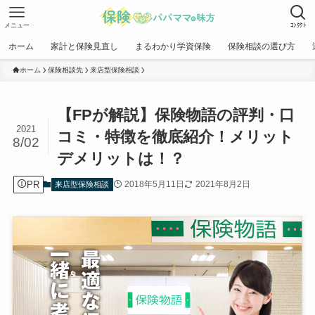
メニュー
ｺﾝﾀｸﾄ
ホーム
家計と保険見直し
まるわかり学資保険
保険相談の選び方
ホーム
保険相談先
来店型保険相談
【FPが解説】保険物語の評判・口
2021
コミ・特徴を徹底紹介！メリット
8/02
デメリットは！？
PR
2018年5月11日
2021年8月2日
来店型保険相談