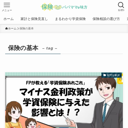
メニュー
ｺﾝﾀｸﾄ
ホーム
家計と保険見直し
まるわかり学資保険
保険相談の選び方
ホーム
保険の基本
保険の基本
– tag –
疑問を解決